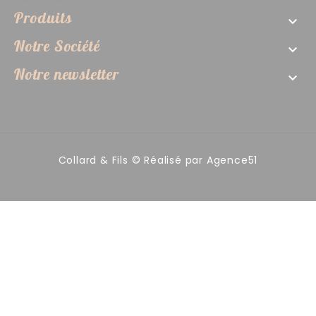
Produits

Notre Société

Notre newsletter

Collard & Fils © Réalisé par
Agence51