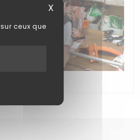
X
Masquer le bandea
ntissent
e sur ceux que
 sont