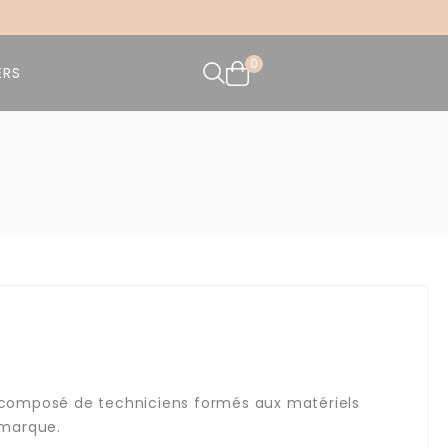
0
ERS
 composé de techniciens formés aux matériels
 marque.