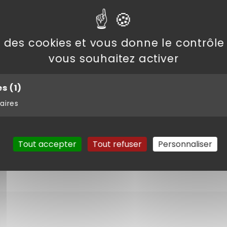
otre service
espaces verts et viticoles : leurs qualifications vous gara
se des cookies et vous donne le contrôl
…
vous souhaitez activer
n devis détaillé avant toute intervention. Les réparations
 pour assurer une fiabilité maximale.
es
(1)
aires
Tout accepter
Tout refuser
Personnaliser