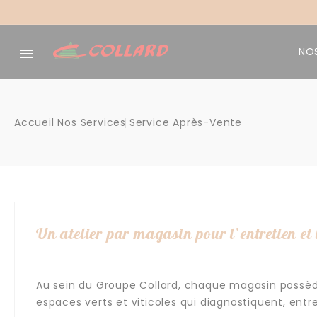
Panneau de gestion des cookies
NOS

Accueil
Nos Services
Service Après-Vente
Un atelier par magasin pour l’entretien et 
Au sein du Groupe Collard, chaque magasin possè
espaces verts et viticoles qui diagnostiquent, ent