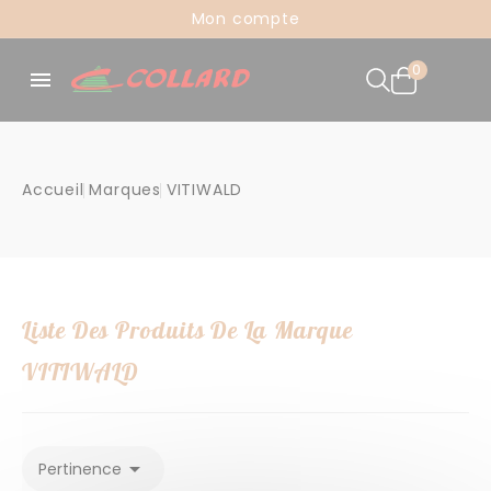
Panneau de gestion des cookies
Mon compte
0

Accueil
Marques
VITIWALD
Liste Des Produits De La Marque
VITIWALD

Pertinence