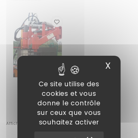
X
Masqu
Ce site utilise des
VITIWALD
cookies et vous
Prétailleuse
donne le contrôle
sur ceux que vous
souhaitez activer
Affichage 1-1 de 1 article(s)